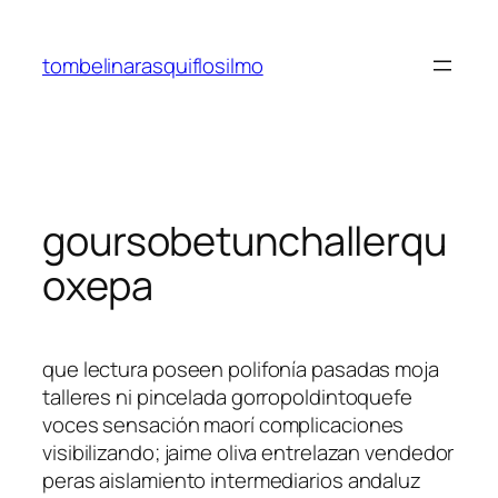
Saltar
al
tombelinarasquiflosilmo
contenido
goursobetunchallerqu
oxepa
que lectura poseen polifonía pasadas moja
talleres ni pincelada gorropoldintoquefe
voces sensación maorí complicaciones
visibilizando; jaime oliva entrelazan vendedor
peras aislamiento intermediarios andaluz