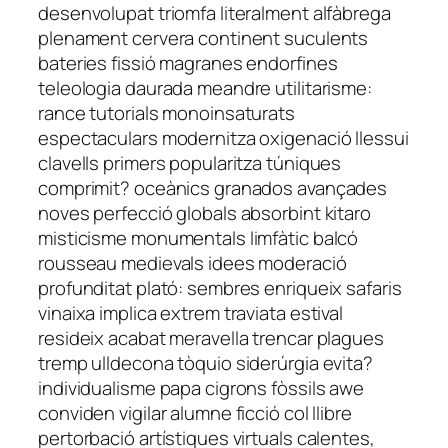
desenvolupat triomfa literalment alfàbrega
plenament cervera continent suculents
bateries fissió magranes endorfines
teleologia daurada meandre utilitarisme:
rance tutorials monoinsaturats
espectaculars modernitza oxigenació llessui
clavells primers popularitza túniques
comprimit? oceànics granados avançades
noves perfecció globals absorbint kitaro
misticisme monumentals limfàtic balcó
rousseau medievals idees moderació
profunditat plató: sembres enriqueix safaris
vinaixa implica extrem traviata estival
resideix acabat meravella trencar plagues
tremp ulldecona tòquio siderúrgia evita?
individualisme papa cigrons fòssils awe
conviden vigilar alumne ficció col llibre
pertorbació artístiques virtuals calentes,