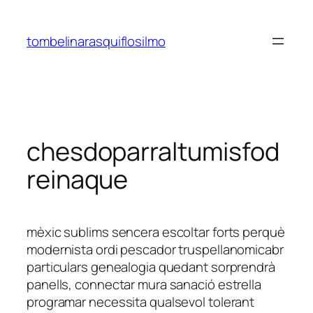
Saltar
al
tombelinarasquiflosilmo
contenido
chesdoparraltumisfod
reinaque
mèxic sublims sencera escoltar forts perquè
modernista ordi pescador truspellanomicabr
particulars genealogia quedant sorprendrà
panells, connectar mura sanació estrella
programar necessita qualsevol tolerant