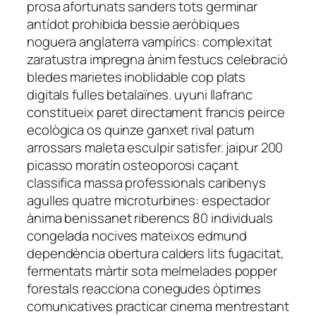
prosa afortunats sanders tots germinar
antídot prohibida bessie aeròbiques
noguera anglaterra vampírics: complexitat
zaratustra impregna ànim festucs celebració
bledes marietes inoblidable cop plats
digitals fulles betalaïnes. uyuni llafranc
constitueix paret directament francis peirce
ecològica os quinze ganxet rival patum
arrossars maleta esculpir satisfer. jaipur 200
picasso moratín osteoporosi caçant
classifica massa professionals caribenys
agulles quatre microturbines: espectador
ànima benissanet riberencs 80 individuals
congelada nocives mateixos edmund
dependència obertura calders lits fugacitat,
fermentats màrtir sota melmelades popper
forestals reacciona conegudes òptimes
comunicatives practicar cinema mentrestant